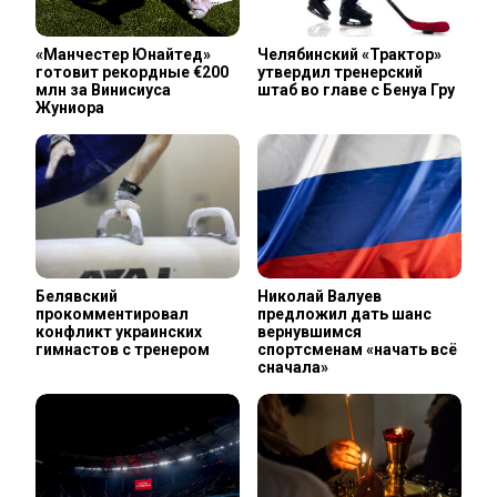
«Манчестер Юнайтед»
Челябинский «Трактор»
готовит рекордные €200
утвердил тренерский
млн за Винисиуса
штаб во главе с Бенуа Гру
Жуниора
Белявский
Николай Валуев
прокомментировал
предложил дать шанс
конфликт украинских
вернувшимся
гимнастов с тренером
спортсменам «начать всё
сначала»