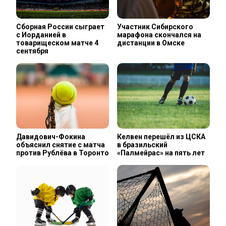
Сборная России сыграет
Участник Сибирского
с Иорданией в
марафона скончался на
товарищеском матче 4
дистанции в Омске
сентября
Давидович-Фокина
Келвен перешёл из ЦСКА
объяснил снятие с матча
в бразильский
против Рублёва в Торонто
«Палмейрас» на пять лет