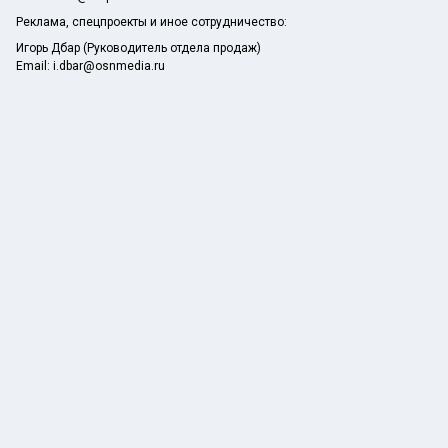
Реклама, спецпроекты и иное сотрудничество:
Игорь Дбар (Руководитель отдела продаж)
Email:
i.dbar@osnmedia.ru
Телефон:
+7 909 936-02-90
Сетевое издание Информационное агентство "Лента спортивных
новостей" зарегистрировано Роскомнадзором 19.12.2023, реестровая
запись ЭЛ № ФС77-86434.
Учредитель: Автономная некоммерческая организация содействия
информированию и просвещению населения «Медиахолдинг
«Общественная служба новостей» (ОГРН 1187700006328).
18+
Мнение редакции может не совпадать с мнением авторов.
При перепечатке или цитировании материалов сайта lnsport.ru ссылка
на источник обязательна, при использовании в Интернет-изданиях и на
сайтах обязательна прямая гиперссылка на сайт lnsport.ru.
*Meta Platforms признана экстремистской организацией, её
деятельность в России запрещена, а также принадлежащие ей
социальные сети Facebook и Instagram так же запрещены в России.
Экстремистские и террористические организации, запрещенные в РФ:
«АУЕ», «Правый сектор», «Украинская повстанческая армия», «ИГИЛ»