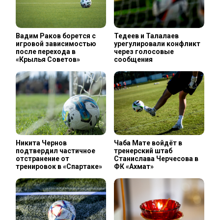
Вадим Раков борется с
Тедеев и Талалаев
игровой зависимостью
урегулировали конфликт
после перехода в
через голосовые
«Крылья Советов»
сообщения
Никита Чернов
Чаба Мате войдёт в
подтвердил частичное
тренерский штаб
отстранение от
Станислава Черчесова в
тренировок в «Спартаке»
ФК «Ахмат»