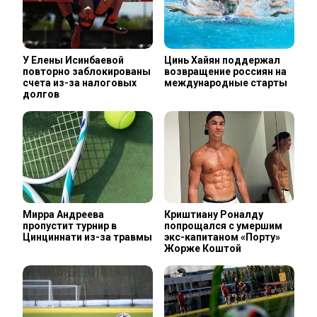
У Елены Исинбаевой
Цинь Хайян поддержал
повторно заблокированы
возвращение россиян на
счета из-за налоговых
международные старты
долгов
Мирра Андреева
Криштиану Роналду
пропустит турнир в
попрощался с умершим
Цинциннати из-за травмы
экс-капитаном «Порту»
Жорже Коштой