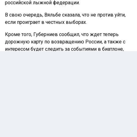
российской лыжной федерации.
В свою очередь, Вяльбе сказала, что не против уйти,
если проиграет в честных выборах.
Кроме того, Губерниев сообщил, что ждет теперь
дорожную карту по возвращению России, а также с
интересом будет следить за событиями в биатлоне,
который может стать следующим видом спорта, в
котором допустят россиян.
Ранее глава FIS Йохан Элиаш впервые заявил о том,
что не против возвращения россиян в нейтральном
статусе и призвал изучить опыт Олимпиады в Париже
в этом вопросе. Подробности читайте в
материале
Ленты спортивных новостей.
До этого же в FIS, как и в Международном союзе
биатлонистов (IBU) заявляли, что санкции в отношении
россиян продлены как минимум до окончания