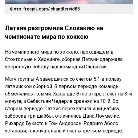
Фото: freepik.com/ chandlervid85
Латвия разгромила Словакию на
чемпионате мира по хоккею
На чемпионате мира по хоккею, проходящем в
Стокгольме и Хернинге, сборная Латвии одержала
уверенную победу над командой Словакии.
Матч группы А завершился со счетом 5:1 в пользу
латвийской сборной. В первом периоде команды
обменялись голами: Харальдс Эгле открыл счет на 3-й
минуте, а Себастьян Чедерле сравнял на 10-й. Во
втором периоде Латвия перехватила инициативу,
забросив три шайбы: отличились Данс Лочмелис,
Рихардс Букартс и Том Андерсон. Родриго Аболс
установил окончательный счет в третьем периоде.