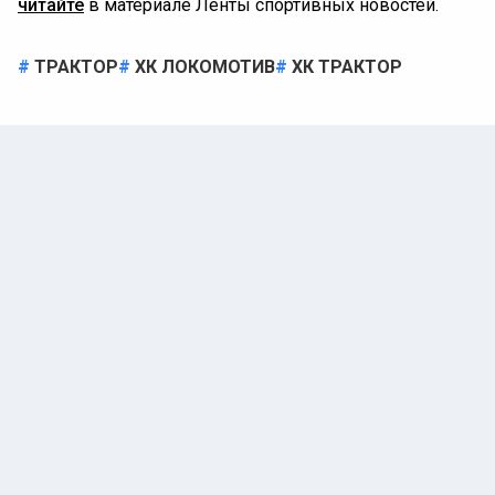
читайте
в материале Ленты спортивных новостей.
ТРАКТОР
ХК ЛОКОМОТИВ
ХК ТРАКТОР
ХОККЕЙ
Автор:
Дарья Думкина
19 мая 2025 |
11:05