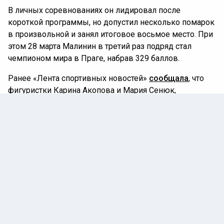
В личных соревнованиях он лидировал после
короткой программы, но допустил несколько помарок
в произвольной и занял итоговое восьмое место. При
этом 28 марта Малинин в третий раз подряд стал
чемпионом мира в Праге, набрав 329 баллов.
Ранее «Лента спортивных новостей»
сообщала
, что
фигуристки Карина Акопова и Мария Сенюк,
выступавшие на Олимпиаде-2026 в Милане,
выставили на продажу смартфоны Samsung Galaxy Z
Flip7, которые они получили в качестве подарка от
спонсора Игр.
ИТАЛИЯ
ОЛИМПИЙСКИЕ ИГРЫ
ФИГУРНОЕ КАТАНИЕ