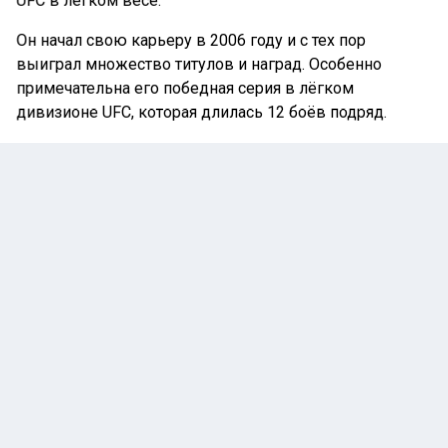
UFC в лёгком весе.
Он начал свою карьеру в 2006 году и с тех пор
выиграл множество титулов и наград. Особенно
примечательна его победная серия в лёгком
дивизионе UFC, которая длилась 12 боёв подряд.
Однако у Фергюсона также есть серия из семи
поражений, что является одним из самых длинных
отрезков неудач в истории UFC. Он провёл множество
поединков и одержал победы над такими известными
бойцами, как Энтони Петтис и Джастин Гейджи.
Ранее Лента Спортивных новостей
сообщала
, что
Усик заявил, что покинет супертяжелый вес после
реванша с Фьюри.
UFC
ДЭЙНА УАЙТ
ФЕРГЮСОН