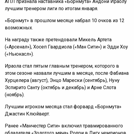
АПЛ признала наставника «Борнмута» Андони Ираолу
лучшим тренером лиги по итогам января.
«Борнмут» в прошлом месяце набрал 10 очков из 12
возможных.
На награду также претендовали Микель Артета
(«Арсенал»), Хосеп Гвардиола («Ман Сити») и Эдди Хоу
(«Ньюкасл»).
Ираола стал пятым главным тренером, которого в
этом сезоне назвали лучшим в месяце, после Фабиана
Хурцелера (август), Энцо Марески (сентябрь), Нуну
Эспирито Санту (октябрь и декабрь) и Арне Слота
(ноябрь).
Лучшим игроком месяца стал форвард «Борнмута»
Джастин Клюйверт.
Ранее «Манчестер Сити» включил травмированного
обладателя «Золотого мяча» Родри в Лигу чемпионов.