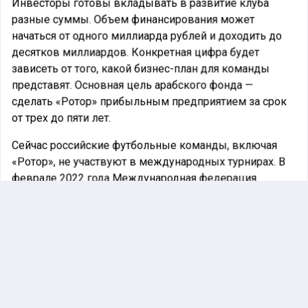
Инвесторы готовы вкладывать в развитие клуба
разные суммы. Объем финансирования может
начаться от одного миллиарда рублей и доходить до
десятков миллиардов. Конкретная цифра будет
зависеть от того, какой бизнес-план для команды
представят. Основная цель арабского фонда —
сделать «Ротор» прибыльным предприятием за срок
от трех до пяти лет.
Сейчас российские футбольные команды, включая
«Ротор», не участвуют в международных турнирах. В
феврале 2022 года Международная федерация
футбола (ФИФА) и Европейский футбольный союз
(УЕФА) отстранили сборную России и все клубы
страны от соревнований.
Ранее «Лента спортивных новостей»
сообщала
, что
футбольный клуб «Ростов» рискует сняться с
чемпионата из-за долгов, которые достигли
миллиардных сумм.