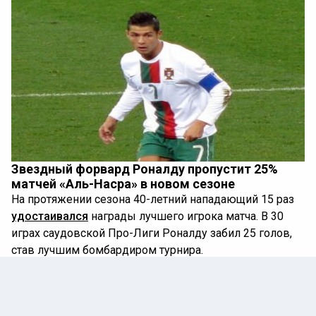
Звездный форвард Роналду пропустит 25%
матчей «Аль-Насра» в новом сезоне
На протяжении сезона 40-летний нападающий 15 раз
удостаивался
награды лучшего игрока матча. В 30
играх саудовской Про-Лиги Роналду забил 25 голов,
став лучшим бомбардиром турнира.
Кроме того, его эффектный гол ударом слёта с линии
штрафной в матче 27-го тура против «Эр-Рияда» (2:1)
был признан болельщиками лучшим голом сезона.