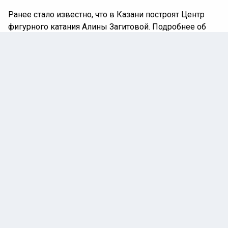
Ранее стало известно, что в Казани построят Центр
фигурного катания Алины Загитовой. Подробнее об
этом
читайте
в материале Ленты спортивных
новостей.
КАМИЛА ВАЛИЕВА
ФИГУРНОЕ КАТАНИЕ
ФИГУРНОЕ КАТАНИЕ
Автор:
Дарья Думкина
17 июня 2025 |
09:06