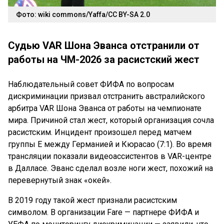
Фото: wiki commons/Yaffa/CC BY-SA 2.0
Судью VAR Шона Эванса отстранили от
работы на ЧМ-2026 за расистский жест
Наблюдательный совет ФИФА по вопросам
дискриминации призвал отстранить австралийского
арбитра VAR Шона Эванса от работы на чемпионате
мира. Причиной стал жест, который организация сочла
расистским. Инцидент произошел перед матчем
группы E между Германией и Кюрасао (7:1). Во время
трансляции показали видеоассистентов в VAR-центре
в Далласе. Эванс сделал возле ноги жест, похожий на
перевернутый знак «окей».
В 2019 году такой жест признали расистским
символом. В организации Fare — партнере ФИФА и