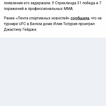
появления его задержали. У Стрикленда 31 победа и 7
поражений в профессиональных ММА.
Ранее «Лента спортивных новостей»
сообщала
, что на
турнире UFC в Белом доме Илия Топурия проиграл
Джастину Гейджи.
UFC
ЗАДЕРЖАНИЕ
США
БОКС/ММА/UFC
Автор:
Илья Федоров
15 июня 2026 |
15:06