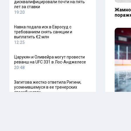
дисквалифицировали почти на пять
лет за ставки
Жамнов
19:20
пораже
Навка подала иск в Евросуд с
требованием снять санкции и
выплатить €2 млн
12:25
Царукян и Оливейра могут провести
реванш на UFC 331 в Лос-Анджелесе
20:48
Загитова жестко ответила Ригини,
усомнившемуся в ее тренерских
способностях
15:04
Жамнов
кризис
пораже