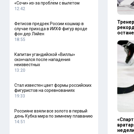
«Сочи» из-за проблем с вылетом
12:42
Тренер
Фетисов предрек России кошмар в
рекорд
случае прихода в ИИХФ фигур вроде
остан
фон дер Ляйен
18:55
Капитан угандийской «Виллы»
скончался после нападения
неизвестных
13:20
Стал известен цвет формы российских
фигуристов на соревнованиях
19:33
Россияне взяли все золото в первый
день Кубка мира по зимнему плаванию
«Спарт
14:51
вратар
недел