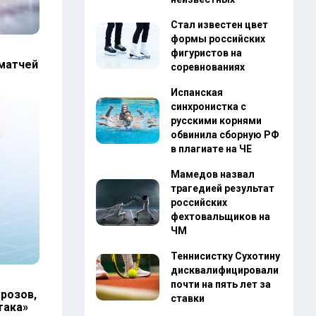
Стал известен цвет
формы российских
фигуристов на
 матчей
соревнованиях
Испанская
синхронистка с
русскими корнями
обвинила сборную РФ
в плагиате на ЧЕ
Мамедов назвал
трагедией результат
российских
фехтовальщиков на
ЧМ
Теннисистку Сухотину
дисквалифицировали
почти на пять лет за
розов,
ставки
така»