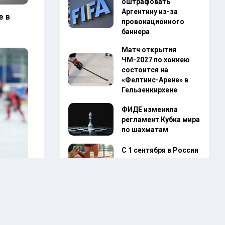
оштрафовать
Аргентину из-за
е в
провокационного
баннера
Матч открытия
ЧМ-2027 по хоккею
состоится на
«Фелтинс-Арене» в
Гельзенкирхене
ФИДЕ изменила
регламент Кубка мира
по шахматам
С 1 сентября в России
упростят допуск к
сдаче ГТО
неров
Экс-футболиста
сборной Франции
Насри задержали по
делу о наркоторговле