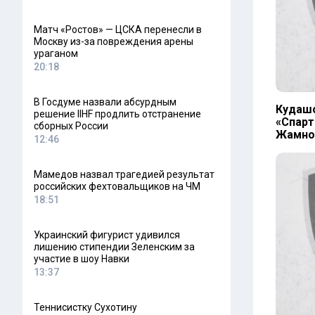
Матч «Ростов» — ЦСКА перенесли в
Москву из-за повреждения арены
ураганом
20:18
В Госдуме назвали абсурдным
Кудашо
решение IIHF продлить отстранение
«Спарт
сборных России
Жамнов
12:46
Мамедов назвал трагедией результат
российских фехтовальщиков на ЧМ
18:51
Украинский фигурист удивился
лишению стипендии Зеленским за
участие в шоу Навки
13:37
Теннисистку Сухотину