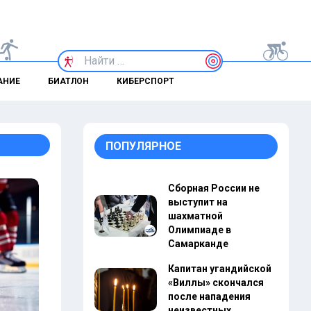
АНИЕ
БИАТЛОН
КИБЕРСПОРТ
ПОПУЛЯРНОЕ
Сборная России не
выступит на
шахматной
Олимпиаде в
Самарканде
Капитан угандийской
«Виллы» скончался
после нападения
неизвестных