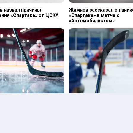
 назвал причины
Жамнов рассказал о паник
ния «Спартака» от ЦСКА
«Спартаке» в матче с
«Автомобилистом»
 не увидел глобального
СМИ сообщили, кто может
а в игре «Спартака» после
возглавить сборную легио
ния 0:6
на Кубке Первого канала