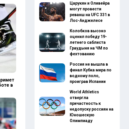
Царукян и Оливейра
могут провести
реванш на UFC 331 в
Лос-Анджелесе
Колобков высоко
оценил победу 19-
летнего саблиста
Граудыня на ЧМ по
фехтованию
Россия не вышла в
финал Кубка мира по
водному поло,
примет
проиграв Испании
оте в
World Athletics
отвергла
причастность к
недопуску россиян на
Юношескую
Олимпиаду