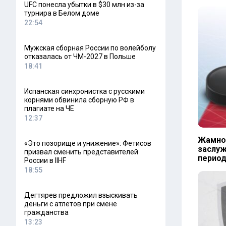
UFC понесла убытки в $30 млн из-за
турнира в Белом доме
22:54
Мужская сборная России по волейболу
отказалась от ЧМ-2027 в Польше
18:41
Испанская синхронистка с русскими
корнями обвинила сборную РФ в
плагиате на ЧЕ
12:37
Жамнов
«Это позорище и унижение»: Фетисов
заслуж
призвал сменить представителей
период
России в IIHF
18:55
Дегтярев предложил взыскивать
деньги с атлетов при смене
гражданства
13:23