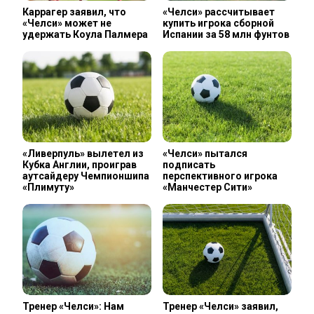
Каррагер заявил, что
«Челси» рассчитывает
«Челси» может не
купить игрока сборной
удержать Коула Палмера
Испании за 58 млн фунтов
«Ливерпуль» вылетел из
«Челси» пытался
Кубка Англии, проиграв
подписать
аутсайдеру Чемпионшипа
перспективного игрока
«Плимуту»
«Манчестер Сити»
Тренер «Челси»: Нам
Тренер «Челси» заявил,