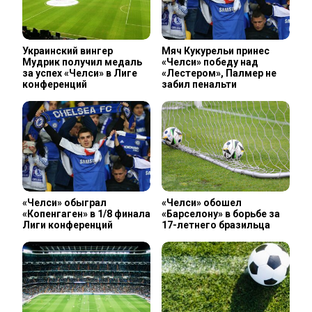
Украинский вингер
Мяч Кукурельи принес
Мудрик получил медаль
«Челси» победу над
за успех «Челси» в Лиге
«Лестером», Палмер не
конференций
забил пенальти
«Челси» обыграл
«Челси» обошел
«Копенгаген» в 1/8 финала
«Барселону» в борьбе за
Лиги конференций
17-летнего бразильца