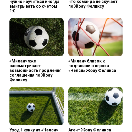
нужно научиться иногда
что команда не скучает
выигрывать со счетом
по Жоау Феликсу
1:0
«Милан» уже
«Милан» близок к
рассматривает
подписанию игрока
возможность продления
«Челси» Жоау Феликса
соглашения по Жоау
Феликсу
Уход Нкунку из «Челси»
Агент Жоау Феликса