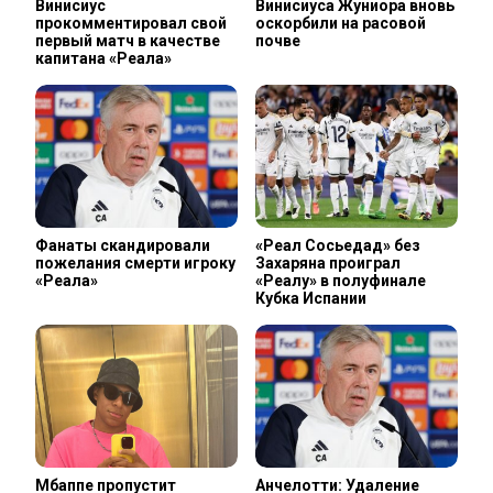
Винисиус
Винисиуса Жуниора вновь
прокомментировал свой
оскорбили на расовой
первый матч в качестве
почве
капитана «Реала»
Фанаты скандировали
«Реал Сосьедад» без
пожелания смерти игроку
Захаряна проиграл
«Реала»
«Реалу» в полуфинале
Кубка Испании
Мбаппе пропустит
Анчелотти: Удаление