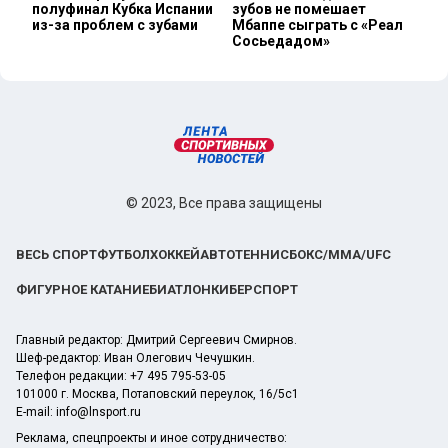
полуфинал Кубка Испании
зубов не помешает
из-за проблем с зубами
Мбаппе сыграть с «Реал
Сосьедадом»
© 2023, Все права защищены
ВЕСЬ СПОРТ
ФУТБОЛ
ХОККЕЙ
АВТО
ТЕННИС
БОКС/ММА/UFC
ФИГУРНОЕ КАТАНИЕ
БИАТЛОН
КИБЕРСПОРТ
Главный редактор: Дмитрий Сергеевич Смирнов.
Шеф-редактор: Иван Олегович Чечушкин.
Телефон редакции: +7 495 795-53-05
101000 г. Москва, Потаповский переулок, 16/5с1
E-mail:
info@lnsport.ru
Реклама, спецпроекты и иное сотрудничество: