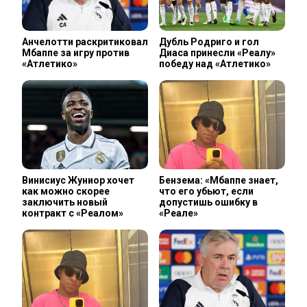
Анчелотти раскритиковал
Дубль Родриго и гол
Мбаппе за игру против
Диаса принесли «Реалу»
«Атлетико»
победу над «Атлетико»
Винисиус Жуниор хочет
Бензема: «Мбаппе знает,
как можно скорее
что его убьют, если
заключить новый
допустишь ошибку в
контракт с «Реалом»
«Реале»