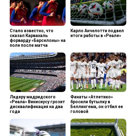
Стало известно, что
Карло Анчелотти подвел
сказал Карвахаль
итоги работы в «Реале»
форварду «Барселоны» на
поле после матча
Лидеру мадридского
Фанаты «Атлетико»
«Реала» Винисиусу грозит
бросили бутылку в
дисквалификация на два
Беллингема, он отбил ее
года
головой