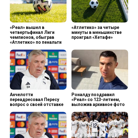
«Реал» вышел в
«Атлетико» за четыре
четвертьфинал Лиги
минуты в меньшинстве
чемпионов, обыграв
проиграл «Хетафе»
«Атлетико» по пенальти
Анчелотти
Роналду поздравил
переадресовал Пересу
«Реал» со 123-летием,
вопрос о своей отставке
выложив архивное фото