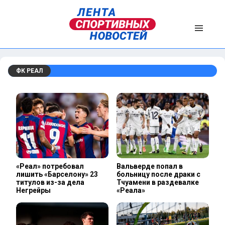
ФК РЕАЛ
«Реал» потребовал
Вальверде попал в
лишить «Барселону» 23
больницу после драки с
титулов из-за дела
Тчуамени в раздевалке
Негрейры
«Реала»