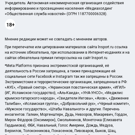
Учредитель: Автономная некоммерческая организация содействия
информированию и просвещению населения «Медиахолдинг
«Общественная служба новостей» (ОГРН 1187700006328).
18+
Мнение редакции может не совпадать с мнением авторов.
При перепечатке или цитировании материалов сайта lnsport.ru ссылка
на источник обязательна, при использовании в Интернет-изданиях и на
сайтах обязательна прямая гиперссылка на сайт lnsport.ru.
*Meta Platforms признана экстремистской организацией, её
деятельность в России запрещена, а также принадлежащие ей
социальные сети Facebook и Instagram так же запрещены в России.
Экстремистские и террористические организации, запрещенные в РФ:
«АУЕ», «Правый сектор», «Украинская повстанческая армия», «ИГИЛ»
(ИГ, Исламское государство), «Аль-Каида», «УНА-УНСО», «Меджлис
крымско-татарского народа», «Свидетели Иеговы», «Азов», «Движение
Талибан», «Исламская группа», «Добровольчий рух», «Чёрный комитет»,
«Мужское государство», «Штабы Навального» и другие. Перечень
иноагентов: Галкин, Моргенштерн, Дудь, Невзоров, Макаревич, Гордон,
Мирон Фёдоров (Оксимирон), Смольянинов, Монеточка (Елизавета
Гардымова), ФБК, Навальный, Голос Америки, Дождь, Медуза,
Верзилов, Толоконникова, Понасенков, Пивоваров, Быков, Шац,