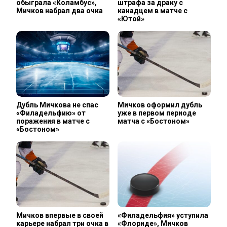
обыграла «Коламбус»,
штрафа за драку с
Мичков набрал два очка
канадцем в матче с
«Ютой»
Дубль Мичкова не спас
Мичков оформил дубль
«Филадельфию» от
уже в первом периоде
поражения в матче с
матча с «Бостоном»
«Бостоном»
Мичков впервые в своей
«Филадельфия» уступила
карьере набрал три очка в
«Флориде», Мичков