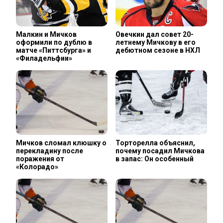
Малкин и Мичков
Овечкин дал совет 20-
оформили по дублю в
летнему Мичкову в его
матче «Питтсбурга» и
дебютном сезоне в НХЛ
«Филадельфии»
Мичков сломал клюшку о
Торторелла объяснил,
перекладину после
почему посадил Мичкова
поражения от
в запас: Он особенный
«Колорадо»