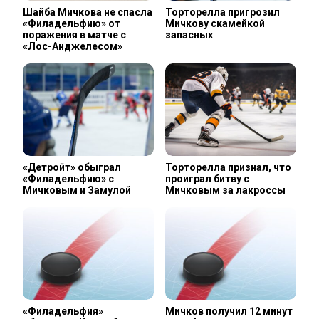
Шайба Мичкова не спасла
Торторелла пригрозил
«Филадельфию» от
Мичкову скамейкой
поражения в матче с
запасных
«Лос-Анджелесом»
«Детройт» обыграл
Торторелла признал, что
«Филадельфию» с
проиграл битву с
Мичковым и Замулой
Мичковым за лакроссы
«Филадельфия»
Мичков получил 12 минут