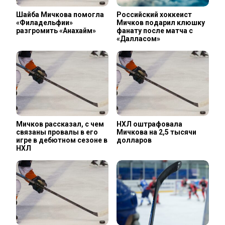
Шайба Мичкова помогла
Российский хоккеист
«Филадельфии»
Мичков подарил клюшку
разгромить «Анахайм»
фанату после матча с
«Далласом»
Мичков рассказал, с чем
НХЛ оштрафовала
связаны провалы в его
Мичкова на 2,5 тысячи
игре в дебютном сезоне в
долларов
НХЛ