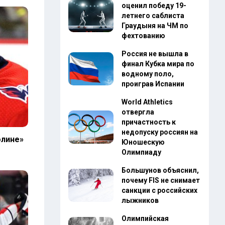
оценил победу 19-
летнего саблиста
Граудыня на ЧМ по
фехтованию
Россия не вышла в
финал Кубка мира по
водному поло,
проиграв Испании
World Athletics
отвергла
причастность к
недопуску россиян на
олине»
Юношескую
Олимпиаду
Большунов объяснил,
почему FIS не снимает
санкции с российских
лыжников
Олимпийская