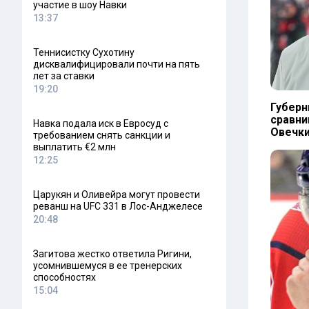
участие в шоу Навки
13:37
Теннисистку Сухотину
дисквалифицировали почти на пять
лет за ставки
19:20
Губерн
сравн
Навка подала иск в Евросуд с
Овечк
требованием снять санкции и
выплатить €2 млн
12:25
Царукян и Оливейра могут провести
реванш на UFC 331 в Лос-Анджелесе
20:48
Загитова жестко ответила Ригини,
усомнившемуся в ее тренерских
способностях
15:04