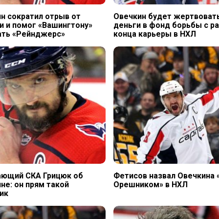
н сократил отрыв от
Овечкин будет жертвоват
и и помог «Вашингтону»
деньги в фонд борьбы с р
ать «Рейнджерс»
конца карьеры в НХЛ
ающий СКА Грицюк об
Фетисов назвал Овечкина
не: он прям такой
Орешником» в НХЛ
ик