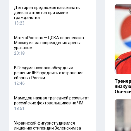
Дегтярев предложил взыскивать
деньги с атлетов при смене
гражданства
13:23
Матч «Ростов» — ЦСКА перенесли в
Москву из-за повреждения арены
ураганом
20:18
В Госдуме назвали абсурдным
решение IIHF продлить отстранение
сборных России
Тренер
12:46
низкую
Овечк
Мамедов назвал трагедией результат
российских фехтовальщиков на ЧМ
18:51
Украинский фигурист удивился
лишению стипендии Зеленским за