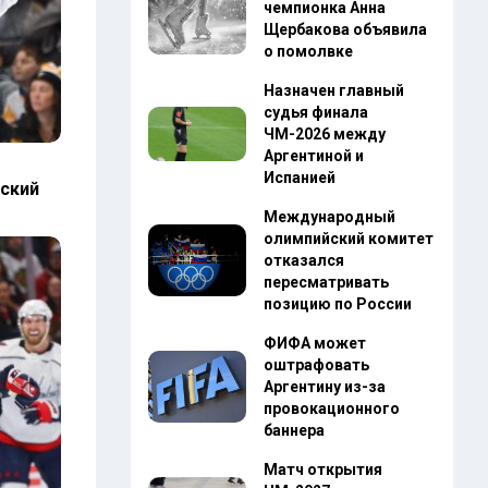
чемпионка Анна
Щербакова объявила
о помолвке
Назначен главный
судья финала
ЧМ-2026 между
Аргентиной и
Испанией
ский
Международный
олимпийский комитет
отказался
пересматривать
позицию по России
ФИФА может
оштрафовать
Аргентину из-за
провокационного
баннера
Матч открытия