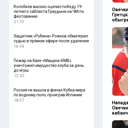
Колобков высоко оценил победу 19-
Овечки
летнего саблиста Граудыня на ЧМ по
Гретцк
фехтованию
обыгр
21:33
Защитник «Рубина» Рожков обматерил
судью в прямом эфире после удаления
16:54
Пожар на базе «Машука-КМВ»
уничтожил имущество клуба за день
до игры
12:20
Россия не вышла в финал Кубка мира
по водному поло, проиграв Испании
18:37
Напад
Овечки
кабанч