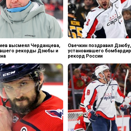
иев высмеял Черданцева,
Овечкин поздравил Дзюбу,
ившего рекорды Дзюбы и
установившего бомбардир
ина
рекорд России