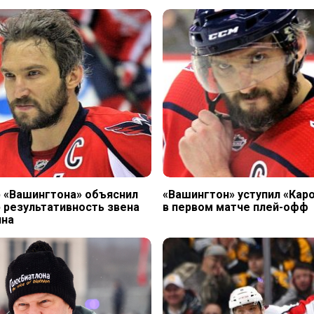
 «Вашингтона» объяснил
«Вашингтон» уступил «Кар
 результативность звена
в первом матче плей-офф
ина