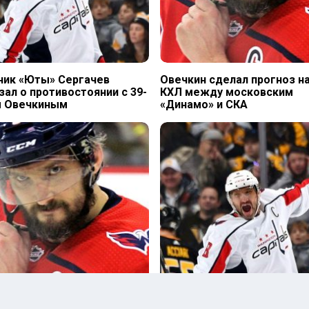
ник «Юты» Сергачев
Овечкин сделал прогноз н
зал о противостоянии с 39-
КХЛ между московским
м Овечкиным
«Динамо» и СКА
н забил за «Вашингтон» в
Овечкин забил «Флориде» 