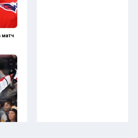
а матч
на