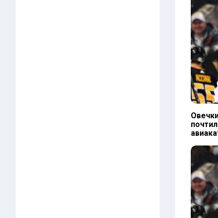
Овечки
почтил
авиака