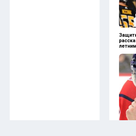
Защит
расска
летни
Овечки