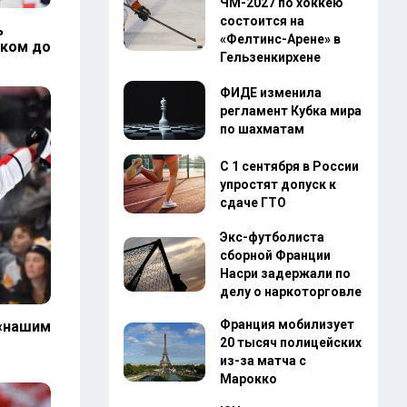
ЧМ-2027 по хоккею
состоится на
ь
«Фелтинс-Арене» в
аком до
Гельзенкирхене
ФИДЕ изменила
регламент Кубка мира
по шахматам
С 1 сентября в России
упростят допуск к
сдаче ГТО
Экс-футболиста
сборной Франции
Насри задержали по
делу о наркоторговле
Франция мобилизует
 «нашим
20 тысяч полицейских
из-за матча с
Марокко