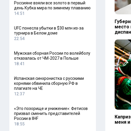
Россияне взяли все золото в первый
день Кубка мира по зимнему плаванию
14:51
Губерн
место 
UFC понесла убытки в $30 млн из-за
диспа
турнира в Белом доме
22:54
Мужская сборная России по волейболу
отказалась от ЧМ-2027 в Польше
18:41
Испанская синхронистка с русскими
корнями обвинила сборную РФ в
плагиате на ЧЕ
12:37
«Это позорище и унижение»: Фетисов
призвал сменить представителей
Каприз
России в IIHF
меня и
18:55