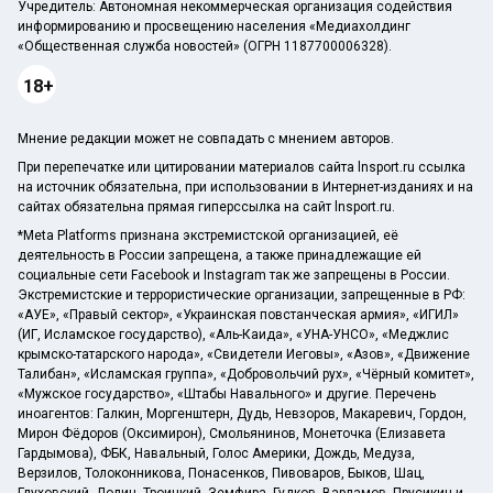
Учредитель: Автономная некоммерческая организация содействия
информированию и просвещению населения «Медиахолдинг
«Общественная служба новостей» (ОГРН 1187700006328).
18+
Мнение редакции может не совпадать с мнением авторов.
При перепечатке или цитировании материалов сайта lnsport.ru ссылка
на источник обязательна, при использовании в Интернет-изданиях и на
сайтах обязательна прямая гиперссылка на сайт lnsport.ru.
*Meta Platforms признана экстремистской организацией, её
деятельность в России запрещена, а также принадлежащие ей
социальные сети Facebook и Instagram так же запрещены в России.
Экстремистские и террористические организации, запрещенные в РФ:
«АУЕ», «Правый сектор», «Украинская повстанческая армия», «ИГИЛ»
(ИГ, Исламское государство), «Аль-Каида», «УНА-УНСО», «Меджлис
крымско-татарского народа», «Свидетели Иеговы», «Азов», «Движение
Талибан», «Исламская группа», «Добровольчий рух», «Чёрный комитет»,
«Мужское государство», «Штабы Навального» и другие. Перечень
иноагентов: Галкин, Моргенштерн, Дудь, Невзоров, Макаревич, Гордон,
Мирон Фёдоров (Оксимирон), Смольянинов, Монеточка (Елизавета
Гардымова), ФБК, Навальный, Голос Америки, Дождь, Медуза,
Верзилов, Толоконникова, Понасенков, Пивоваров, Быков, Шац,