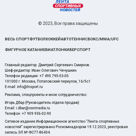
© 2023, Все права защищены
ВЕСЬ СПОРТ
ФУТБОЛ
ХОККЕЙ
АВТО
ТЕННИС
БОКС/ММА/UFC
ФИГУРНОЕ КАТАНИЕ
БИАТЛОН
КИБЕРСПОРТ
Главный редактор: Дмитрий Сергеевич Смирнов.
Шеф-редактор: Иван Олегович Чечушкин.
Телефон редакции: +7 495 795-53-05
101000 г. Москва, Потаповский переулок, 16/5с1
E-mail:
info@lnsport.ru
Реклама, спецпроекты и иное сотрудничество:
Игорь Дбар (Руководитель отдела продаж)
Email:
i.dbar@osnmedia.ru
Телефон:
+7 909 936-02-90
Сетевое издание Информационное агентство "Лента спортивных
новостей" зарегистрировано Роскомнадзором 19.12.2023, реестровая
запись ЭЛ № ФС77-86434.