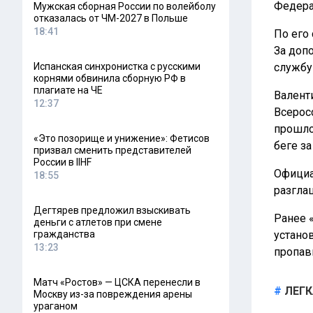
Федера
Мужская сборная России по волейболу
отказалась от ЧМ-2027 в Польше
18:41
По его
За доп
Испанская синхронистка с русскими
службу
корнями обвинила сборную РФ в
плагиате на ЧЕ
Валент
12:37
Всерос
прошло
«Это позорище и унижение»: Фетисов
беге з
призвал сменить представителей
России в IIHF
Официа
18:55
разгла
Дегтярев предложил взыскивать
Ранее 
деньги с атлетов при смене
гражданства
устано
13:23
пропав
Матч «Ростов» — ЦСКА перенесли в
ЛЕГК
Москву из-за повреждения арены
ураганом