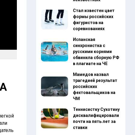
Стал известен цвет
формы российских
фигуристов на
соревнованиях
Испанская
синхронистка с
русскими корнями
обвинила сборную РФ
в плагиате на ЧЕ
Мамедов назвал
трагедией результат
ЛА
российских
фехтовальщиков на
ЧМ
Теннисистку Сухотину
легкой
дисквалифицировали
почти на пять лет за
али
ставки
датель