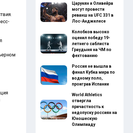
Царукян и Оливейра
могут провести
твия.
реванш на UFC 331 в
есс-
Лос-Анджелесе
Колобков высоко
оценил победу 19-
л
летнего саблиста
Граудыня на ЧМ по
ьерном
фехтованию
Россия не вышла в
финал Кубка мира по
водному поло,
проиграв Испании
иция
World Athletics
я
отвергла
причастность к
недопуску россиян на
Юношескую
Олимпиаду