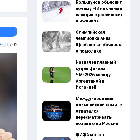
Большунов объяснил,
почему FIS не снимает
санкции с российских
лыжников
Олимпийская
чемпионка Анна
6 |
17:02
Щербакова объявила
о помолвке
Назначен главный
судья финала
ЧМ-2026 между
Аргентиной и
Испанией
Международный
олимпийский комитет
отказался
пересматривать
позицию по России
ФИФА может