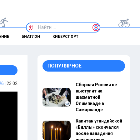
АНИЕ
БИАТЛОН
КИБЕРСПОРТ
ПОПУЛЯРНОЕ
6 |
23:02
Сборная России не
выступит на
шахматной
Олимпиаде в
Самарканде
Капитан угандийской
«Виллы» скончался
после нападения
неизвестных