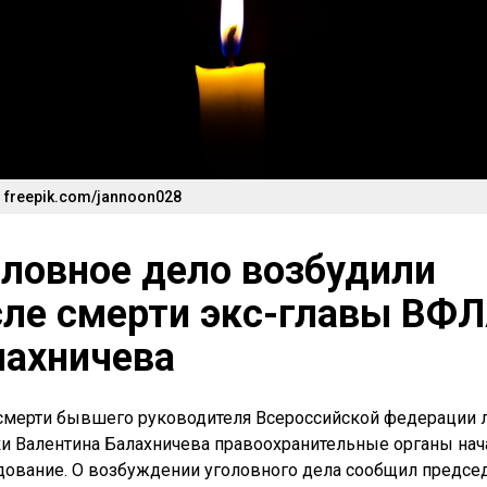
 freepik.com/jannoon028
оловное дело возбудили
сле смерти экс-главы ВФ
лахничева
смерти бывшего руководителя Всероссийской федерации 
ки Валентина Балахничева правоохранительные органы нач
дование. О возбуждении уголовного дела сообщил предсе