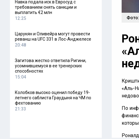
Навка подала иск в Евросуд с
требованием снять санкции и
выплатить €2 млн
Фото:
12:25
Царукян и Оливейра могут провести
Ро
реванш на UFC 331 в Лос-Анджелесе
20:48
«А
не
Загитова жестко ответила Ригини,
усомнившемуся в ее тренерских
способностях
15:04
Кришти
«Аль-Н
Колобков высоко оценил победу 19-
недово
летнего саблиста Граудыня на ЧМ по
фехтованию
По инф
21:33
финанс
которы
Роналду