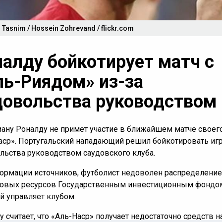
 Tasnim / Hossein Zohrevand / flickr.com
налду бойкотирует матч с
ль-Риядом» из-за
довольства руководством
ану Роналду не примет участие в ближайшем матче своег
аср». Португальский нападающий решил бойкотировать игр
льства руководством саудовского клуба.
ормации источников, футболист недоволен распределени
овых ресурсов Государственным инвестиционным фондо
й управляет клубом.
 считает, что «Аль-Наср» получает недостаточно средств н