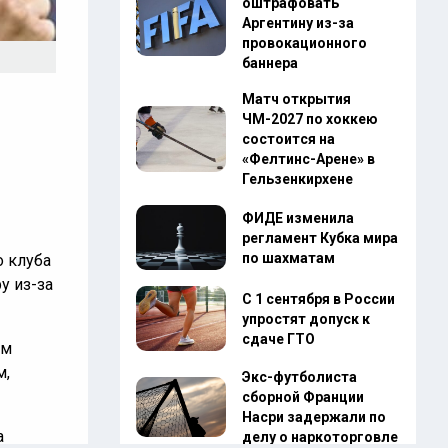
оштрафовать
Аргентину из-за
провокационного
баннера
Матч открытия
ЧМ-2027 по хоккею
состоится на
«Фелтинс-Арене» в
Гельзенкирхене
ФИДЕ изменила
регламент Кубка мира
по шахматам
о клуба
у из-за
С 1 сентября в России
упростят допуск к
сдаче ГТО
ем
м,
Экс-футболиста
сборной Франции
Насри задержали по
а
делу о наркоторговле