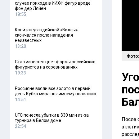
случае прихода в ИИХФ фигур вроде
фон дер Ляйен
18:55
Капитан угандийской «Виллы»
скончался после нападения
неизвестных
13:20
Фото:
Стал известен цвет формы российских
фигуристов на соревнованиях
19:33
Уг
по
Россияне взяли все золото в первый
день Кубка мира по зимнему плаванию
Ба
14:51
UFC понесла убытки в $30 млн из-за
После 
турнира в Белом доме
22:54
атлети
рассле