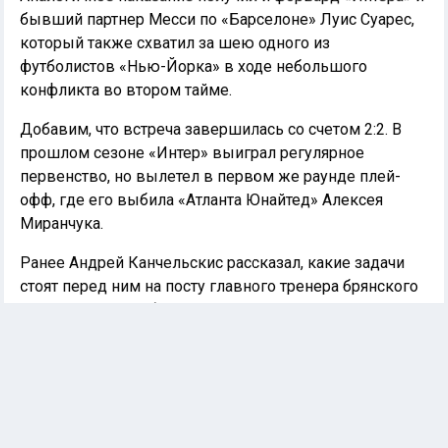
бывший партнер Месси по «Барселоне» Луис Суарес,
который также схватил за шею одного из
футболистов «Нью-Йорка» в ходе небольшого
конфликта во втором тайме.
Добавим, что встреча завершилась со счетом 2:2. В
прошлом сезоне «Интер» выиграл регулярное
первенство, но вылетел в первом же раунде плей-
офф, где его выбила «Атланта Юнайтед» Алексея
Миранчука.
Ранее Андрей Канчельскис рассказал, какие задачи
стоят перед ним на посту главного тренера брянского
«Динамо». Подробности читайте в
материале
Ленты
спортивных новостей.
«ИНТЕР МАЙАМИ»
MLS
ЛИОНЕЛЬ МЕССИ
ЛУИС СУАРЕС