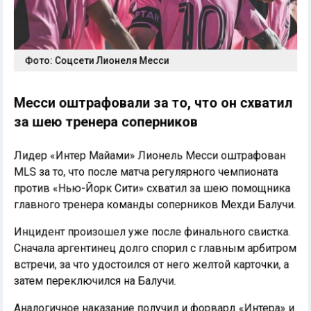
Фото: Соцсети Лионеля Месси
Месси оштрафовали за то, что он схватил
за шею тренера соперников
Лидер «Интер Майами» Лионель Месси оштрафован
MLS за то, что после матча регулярного чемпионата
против «Нью-Йорк Сити» схватил за шею помощника
главного тренера команды соперников Мехди Балучи.
Инцидент произошел уже после финального свистка.
Сначала аргентинец долго спорил с главным арбитром
встречи, за что удостоился от него желтой карточки, а
затем переключился на Балучи.
Аналогичное наказание получил и форвард «Интера» и