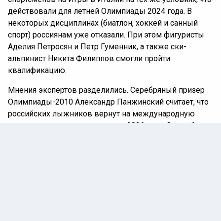
действовали для летней Олимпиады 2024 года. В
некоторых дисциплинах (биатлон, хоккей и санный
спорт) россиянам уже отказали. При этом фигуристы
Аделия Петросян и Петр Гуменник, а также ски-
альпинист Никита Филиппов смогли пройти
квалификацию.
Мнения экспертов разделились. Серебряный призер
Олимпиады-2010 Александр Панжинский считает, что
российских лыжников вернут на международную
арену, возможно, уже в январе 2026 года. Схожей
точки зрения придерживается член президиума
Федерации лыжных гонок России Сергей Крянин.
Спортивный комментатор Дмитрий Губерниев считает,
что даже при допуске на Игры участвовать смогут
лишь один-два спортсмена по специальным
приглашениям.