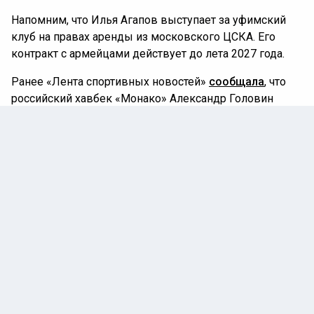
Напомним, что Илья Агапов выступает за уфимский
клуб на правах аренды из московского ЦСКА. Его
контракт с армейцами действует до лета 2027 года.
Ранее «Лента спортивных новостей»
сообщала
, что
российский хавбек «Монако» Александр Головин
получил дисквалификацию на один матч за споры с
арбитром.
ЗАДЕРЖАНИЕ
СКАНДАЛ
ФК УФА
ГЛАВНОЕ
Автор:
Илья Федоров
25 февраля 2026 |
22:02